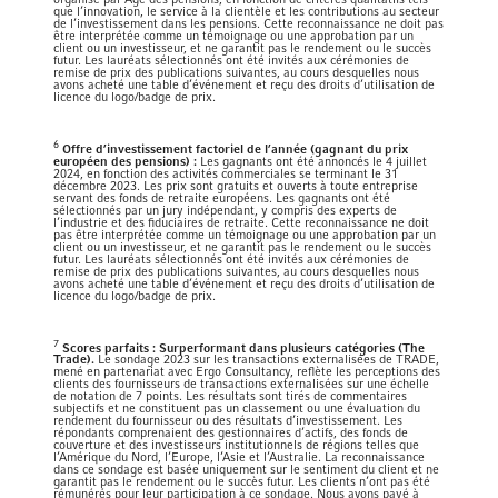
organisé par Âge des pensions, en fonction de critères qualitatifs tels
que l’innovation, le service à la clientèle et les contributions au secteur
de l’investissement dans les pensions. Cette reconnaissance ne doit pas
être interprétée comme un témoignage ou une approbation par un
client ou un investisseur, et ne garantit pas le rendement ou le succès
futur. Les lauréats sélectionnés ont été invités aux cérémonies de
remise de prix des publications suivantes, au cours desquelles nous
avons acheté une table d’événement et reçu des droits d’utilisation de
licence du logo/badge de prix.
6
Offre d’investissement factoriel de l’année (gagnant du prix
européen des pensions) :
Les gagnants ont été annoncés le 4 juillet
2024, en fonction des activités commerciales se terminant le 31
décembre 2023. Les prix sont gratuits et ouverts à toute entreprise
servant des fonds de retraite européens. Les gagnants ont été
sélectionnés par un jury indépendant, y compris des experts de
l’industrie et des fiduciaires de retraite. Cette reconnaissance ne doit
pas être interprétée comme un témoignage ou une approbation par un
client ou un investisseur, et ne garantit pas le rendement ou le succès
futur. Les lauréats sélectionnés ont été invités aux cérémonies de
remise de prix des publications suivantes, au cours desquelles nous
avons acheté une table d’événement et reçu des droits d’utilisation de
licence du logo/badge de prix.
7
Scores parfaits : Surperformant dans plusieurs catégories (The
Trade).
Le sondage 2023 sur les transactions externalisées de TRADE,
mené en partenariat avec Ergo Consultancy, reflète les perceptions des
clients des fournisseurs de transactions externalisées sur une échelle
de notation de 7 points. Les résultats sont tirés de commentaires
subjectifs et ne constituent pas un classement ou une évaluation du
rendement du fournisseur ou des résultats d’investissement. Les
répondants comprenaient des gestionnaires d’actifs, des fonds de
couverture et des investisseurs institutionnels de régions telles que
l’Amérique du Nord, l’Europe, l’Asie et l’Australie. La reconnaissance
dans ce sondage est basée uniquement sur le sentiment du client et ne
garantit pas le rendement ou le succès futur. Les clients n’ont pas été
rémunérés pour leur participation à ce sondage. Nous avons payé à