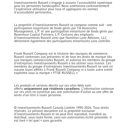
Investissements Russell s’engage à assurer l’accessibilité numérique
pour les personnes handicapées. Nous améliorons continuellement
l’expérience utilisateur pour tous et appliquons les normes
d’accessibilité pertinentes.
La propriété d’Investissements Russell se compose comme suit : une
participation majoritaire de fonds gérés par TA Associates
Management, L.P. et une participation minoritaire de fonds gérés par
Reverence Capital Partners, L.P. Certains des employés
d’Investissements Russell ainsi que Hamilton Lane Advisors, LLC
détiennent également des participations minoritaires sans contrôle.
Frank Russell Company est le titulaire des marques de commerce
Russell contenues aux présentes et de tous les droits de marque liés
aux marques commerciales Russell, et autorise les membres du groupe
d’entreprises Investissements Russell à les utiliser sous licence. Les
membres du groupe d’entreprises Investissements Russell ne sont en
aucune façon affiliés à Frank Russell Company ni à toute autre entité
exploitée sous la marque « FTSE RUSSELL ».
Les produits et services décrits sur ces sites Web sont
offerts
uniquement aux résidents canadiens
. L’information contenue
sur ces sites ne constitue pas une sollicitation d’achat ou une offre de
vente d’un titre à toute personne.
© Investissements Russell Canada Limitée 1995-2026. Tous droits
réservés. Le présent document est la propriété exclusive
d’Investissements Russell et ne peut être reproduit, transféré ou
distribué, sous toute forme, sans son autorisation écrite préalable. Il
est livré « tel quel » sans garantie.