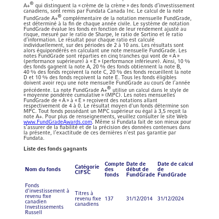
®
A+
qui distinguent la « crème de la crème » des fonds d’investissement
canadiens, sont remis par Fundata Canada Inc. Le calcul de la note
®
FundGrade A+
complémentaire de la notation mensuelle FundGrade,
est déterminé à la fin de chaque année civile. Le système de notation
FundGrade évalue les fonds en fonction de leur rendement ajusté au
risque, mesuré par le ratio de Sharpe, le ratio de Sortino et le ratio
d’information. Le résultat pour chaque ratio est calculé
individuellement, sur des périodes de 2 à 10 ans. Les résultats sont
alors équipondérés en calculant une note mensuelle FundGrade. Les
notes FundGrade sont réparties en cinq tranches qui vont de « A »
(performance supérieure) à « E » (performance inférieure). Ainsi, 10 %
des fonds gagnent la note A, 20 % des fonds obtiennent la note B,
40 % des fonds reçoivent la note C, 20 % des fonds recueillent la note
D et 10 % des fonds reçoivent la note E. Tous les fonds éligibles
doivent avoir reçu une note mensuelle FundGrade au cours de l’année
®
précédente. La note FundGrade A+
utilise un calcul dans le style de
« moyenne pondérée cumulative » (MPC). Les notes mensuelles
FundGrade de « A » à « E » reçoivent des notations allant
respectivement de 4 à 0. Le résultat moyen d'un fonds détermine son
MPC. Tout fonds possédant un MPC supérieur ou égal à 3,5 reçoit la
note A+. Pour plus de renseignements, veuillez consulter le site Web
www.FundGradeAwards.com
. Même si Fundata fait de son mieux pour
s’assurer de la fiabilité et de la précision des données contenues dans
la présente, l’exactitude de ces dernières n’est pas garantie par
Fundata.
Liste des fonds gagnants
Compte
Date de
Date de calcul
Catégorie
Nom du fonds
des
début de
de
CIFSC
fonds
FundGrade
FundGrade
Fonds
d'investissement à
Titres à
revenu fixe
revenu fixe
137
31/12/2014
31/12/2024
canadien
canadiens
Investissements
Russell