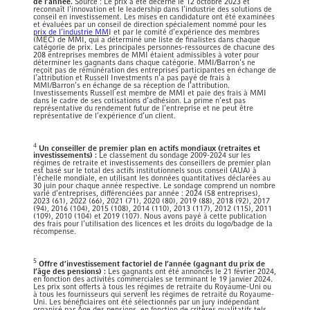
de l’année.
Source : Le prix a été décerné le 12 octobre 2023 et
reconnaît l’innovation et le leadership dans l’industrie des solutions de
conseil en investissement. Les mises en candidature ont été examinées
et évaluées par un conseil de direction spécialement nommé pour les
prix de l’industrie MM
I et par le comité d’expérience des membres
(MEC) de MMI, qui a déterminé une liste de finalistes dans chaque
catégorie de prix. Les principales personnes-ressources de chacune des
208 entreprises membres de MMI étaient admissibles à voter pour
déterminer les gagnants dans chaque catégorie. MMI/Barron’s ne
reçoit pas de rémunération des entreprises participantes en échange de
l’attribution et Russell Investments n’a pas payé de frais à
MMI/Barron’s en échange de sa réception de l’attribution.
Investissements Russell est membre de MMI et paie des frais à MMI
dans le cadre de ses cotisations d’adhésion. La prime n’est pas
représentative du rendement futur de l’entreprise et ne peut être
représentative de l’expérience d’un client.
4
Un conseiller de premier plan en actifs mondiaux (retraites et
investissements) :
Le classement du sondage 2009-2024 sur les
régimes de retraite et investissements des conseillers de premier plan
est basé sur le total des actifs institutionnels sous conseil (AUA) à
l’échelle mondiale, en utilisant les données quantitatives déclarées au
30 juin pour chaque année respective. Le sondage comprend un nombre
varié d’entreprises, différenciées par année : 2024 (58 entreprises),
2023 (61), 2022 (66), 2021 (71), 2020 (80), 2019 (88), 2018 (92), 2017
(94), 2016 (104), 2015 (108), 2014 (110), 2013 (117), 2012 (115), 2011
(109), 2010 (104) et 2019 (107). Nous avons payé à cette publication
des frais pour l’utilisation des licences et les droits du logo/badge de la
récompense.
5
Offre d’investissement factoriel de l’année (gagnant du prix de
l’âge des pensions) :
Les gagnants ont été annoncés le 21 février 2024,
en fonction des activités commerciales se terminant le 19 janvier 2024.
Les prix sont offerts à tous les régimes de retraite du Royaume-Uni ou
à tous les fournisseurs qui servent les régimes de retraite du Royaume-
Uni. Les bénéficiaires ont été sélectionnés par un jury indépendant