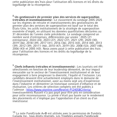
cette publication des frais pour l’utilisation des licences et les droits du
logo/badge de la récompense.
8
Un gestionnaire de premier plan des services de superposition
(retraites et investissements) :
Le classement du sondage 2005-2025
sur les régimes de retraite et investissements des gestionnaires de
premier plan des services de superposition est basé sur le total des
États-Unis. les actifs institutionnels de la stratégie de superposition
exonérée d’impôt, en utilisant les données quantitatives déclarées au
31 décembre de l’année civile précédente. Le sondage comprend un
nombre varié d’entreprises, différenciées par année : 2025 (21
entreprises), 2024 (24), 2023 (27), 2022 (27), 2021 (29), 2020 (30),
2019 (36), 2018 (39), 2017 (41), 2016 (36), 2015 (43), 2014 (40), 2013
(39), 2012 (39), 20111 (46), 2010 (47), 2019 (35). 2008 (53), 2007 (48),
2006 (43) et 2005 (43). Nous avons payé à cette publication des frais
pour l’utilisation des licences et les droits du logo/badge de la
récompense.
9
Chefs influents (retraites et investissements) :
Les lauréats ont été
sélectionnés en fonction de leur leadership démontré, de leur impact
mesurable sur le secteur de l’investissement institutionnel et de leur
engagement à faire progresser la diversité, l’équité et l’inclusion. Les
candidats devaient être actuellement employés dans le domaine de
l’investissement institutionnel, avoir au moins sept ans d’expérience
dans l’industrie et démontrer un historique constant d’influence et de
réalisation. Les critères de sélection complets ont été publiés à
l’adresse :
https://www.pionline.com/Reprint-PI24058Criteria/
.
Investissements Russell n’a pas payé pour être pris en considération
pour cette reconnaissance. La prime n’était pas basée sur le rendement
des placements et n’implique pas l’approbation d’un client ou d’un
investisseur.
10
La note FundGrade A+® est utilisée avec la permission de Fundata
Canada Inc., tous droits réservés. Les Trophées annuels FundGrade