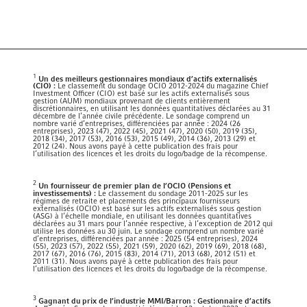
1
Un des meilleurs gestionnaires mondiaux d’actifs externalisés
(CIO) :
Le classement du sondage OCIO 2012-2024 du magazine Chief
Investment Officer (CIO) est basé sur les actifs externalisés sous
gestion (AUM) mondiaux provenant de clients entièrement
discrétionnaires, en utilisant les données quantitatives déclarées au 31
décembre de l’année civile précédente. Le sondage comprend un
nombre varié d’entreprises, différenciées par année : 2024 (26
entreprises), 2023 (47), 2022 (45), 2021 (47), 2020 (50), 2019 (35),
2018 (34), 2017 (53), 2016 (53), 2015 (49), 2014 (36), 2013 (29) et
2012 (24). Nous avons payé à cette publication des frais pour
l’utilisation des licences et les droits du logo/badge de la récompense.
2
Un fournisseur de premier plan de l’OCIO (Pensions et
investissements) :
Le classement du sondage 2011-2025 sur les
régimes de retraite et placements des principaux fournisseurs
externalisés (OCIO) est basé sur les actifs externalisés sous gestion
(ASG) à l’échelle mondiale, en utilisant les données quantitatives
déclarées au 31 mars pour l’année respective, à l’exception de 2012 qui
utilise les données au 30 juin. Le sondage comprend un nombre varié
d’entreprises, différenciées par année : 2025 (54 entreprises), 2024
(55), 2023 (57), 2022 (55), 2021 (59), 2020 (62), 2019 (69), 2018 (68),
2017 (67), 2016 (76), 2015 (83), 2014 (71), 2013 (68), 2012 (51) et
2011 (31). Nous avons payé à cette publication des frais pour
l’utilisation des licences et les droits du logo/badge de la récompense.
3
Gagnant du prix de l’industrie MMI/Barron : Gestionnaire d’actifs