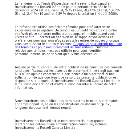
Le rendement du Fonds d'investissement à revenu fixe canadien
Investissements Russell (série O) pour la période terminée le 31
décembre 2024 est le suivant : 4,76 % (1 an), -0,24 % (3 ans), 1,40 %
(5 ans), 2,41% (10 ans) et 4,89 % depuis la création (14 août 2000).
Le présent site utilise des fichiers témoins pour améliorer votre
expérience de navigation. Un témoin est un petit fichier texte qu’un
site Web place sur votre ordinateur ou appareil mobile quand vous
visitez le site. Il permet au site Web de se rappeler vos actions et
préférences pour que vous n’ayez pas à les entrer de nouveau lorsque
vous naviguez sur le site ou y revenez.
Cliquez ici pour obtenir une liste
des témoins et pour savoir comment ils sont utilisés
. L’information
relative aux témoins n’est pas utilisée pour vous identifier
personnellement. Ils ne servent qu’aux fins décrites ici.
Aucune partie du contenu de cette publication ne constitue des conseils
juridiques, fiscaux, sur les titres ou de placement. Il ne s’agit pas non
plus d’une opinion concernant la pertinence d’un placement ni une
sollicitation de quelque type que ce soit. La présente publication est
disponible « telle quelle ». Investissements Russell Canada Limitée ne
fait aucune déclaration et n’offre aucune garantie à l’égard de cette
information.
Nous fournirons nos publications dans d’autres formats, sur demande,
en temps opportun, selon les spécifications du document (p. ex.,
longueur du document, format requis).
Investissements Russell est le nom commercial d’un groupe
d’entreprises dotées d’une administration commune, incluant
Investissements Russell Canada Limitée.