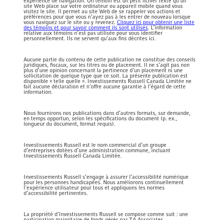
expérience de navigation. Un témoin est un petit fichier texte qu’un
site Web place sur votre ordinateur ou appareil mobile quand vous
visitez le site. Il permet au site Web de se rappeler vos actions et
préférences pour que vous n’ayez pas à les entrer de nouveau lorsque
vous naviguez sur le site ou y revenez.
Cliquez ici pour obtenir une liste
des témoins et pour savoir comment ils sont utilisés
. L’information
relative aux témoins n’est pas utilisée pour vous identifier
personnellement. Ils ne servent qu’aux fins décrites ici.
Aucune partie du contenu de cette publication ne constitue des conseils
juridiques, fiscaux, sur les titres ou de placement. Il ne s’agit pas non
plus d’une opinion concernant la pertinence d’un placement ni une
sollicitation de quelque type que ce soit. La présente publication est
disponible « telle quelle ». Investissements Russell Canada Limitée ne
fait aucune déclaration et n’offre aucune garantie à l’égard de cette
information.
Nous fournirons nos publications dans d’autres formats, sur demande,
en temps opportun, selon les spécifications du document (p. ex.,
longueur du document, format requis).
Investissements Russell est le nom commercial d’un groupe
d’entreprises dotées d’une administration commune, incluant
Investissements Russell Canada Limitée.
Investissements Russell s’engage à assurer l’accessibilité numérique
pour les personnes handicapées. Nous améliorons continuellement
l’expérience utilisateur pour tous et appliquons les normes
d’accessibilité pertinentes.
La propriété d’Investissements Russell se compose comme suit : une