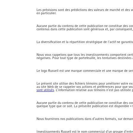
Les prévisions sont des prédictions des valeurs de marché et des 
en particulier.
Aucune partie du contenu de cette publication ne constitue des con
contenus dans cette publication sont généraux et, par conséquent, n
La diversification et la répartition stratégique de l'actif ne garant
Nous vous rappelons que tous les investissements comportent cert
négatives. Pour tout type de portefeuille, les tentatives destinées
Le logo Russell est une marque commerciale et une marque de serv
Le présent site utilise des fichiers témoins pour améliorer votre e
au site Web de se rappeler vos actions et préférences pour que vou
sont utilisés
. L’information relative aux témoins n’est pas utilisée 
Aucune partie du contenu de cette publication ne constitue des cons
quelque type que ce soit. La présente publication est disponible « 
Nous fournirons nos publications dans d’autres formats, sur deman
Investissements Russell est le nom commercial d’un groupe d’entr