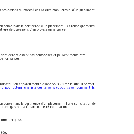
s projections du marché des valeurs mobilières ni d’un placement
inion concernant la pertinence d’un placement. Les renseignements
matière de placement d’un professionnel agréé.
s ne sont généralement pas homogènes et peuvent même être
s performances.
rdinateur ou appareil mobile quand vous visitez le site. Il permet
 ici pour obtenir une liste des témoins et pour savoir comment ils
ion concernant la pertinence d’un placement ni une sollicitation de
aucune garantie à l’égard de cette information.
format requis).
itée.