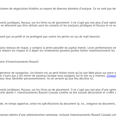
volumes de négociation établies au moyen de diverses données d’analyse. Ce ne sont pas de
seils juridiques, fiscaux, sur les titres ou de placement. Il ne s’agit pas non plus d’une op
e devraient pas être utilisés sans les conseils et les analyses juridiques et fiscaux et en 
issent pas un profit et ne protègent pas contre les pertes en cas de repli boursier.
ains niveaux de risque, y compris la perte possible du capital investi. Leurs performance
 à réduire les risques et à doper les rendements peuvent parfois limiter involontairement le
ice d’Investissements Russell.
xpérience de navigation. Un témoin est un petit fichier texte qu’un site Web place sur votre o
s n’ayez pas à les entrer de nouveau lorsque vous naviguez sur le site ou y revenez.
Cliquez
pour vous identifier personnellement. Ils ne servent qu’aux fins décrites ici.
eils juridiques, fiscaux, sur les titres ou de placement. Il ne s’agit pas non plus d’une opin
telle quelle ». Investissements Russell Canada Limitée ne fait aucune déclaration et n’offre 
de, en temps opportun, selon les spécifications du document (p. ex., longueur du document, 
eprises dotées d’une administration commune, incluant Investissements Russell Canada Lim