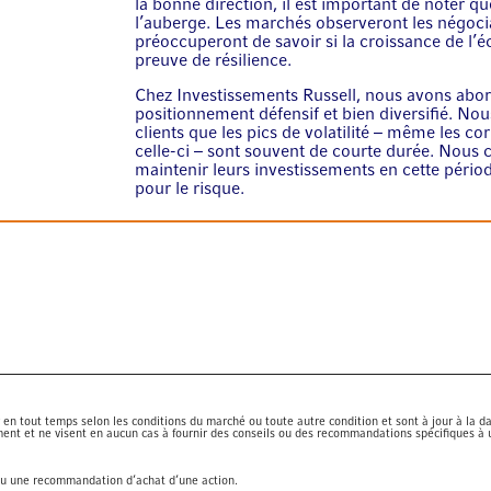
la bonne direction, il est important de noter 
l’auberge. Les marchés observeront les négoci
préoccuperont de savoir si la croissance de l’é
preuve de résilience.
Chez Investissements Russell, nous avons abord
positionnement défensif et bien diversifié. N
clients que les pics de volatilité – même les 
celle-ci – sont souvent de courte durée. Nous 
maintenir leurs investissements en cette périod
pour le risque.
n tout temps selon les conditions du marché ou toute autre condition et sont à jour à la da
ent et ne visent en aucun cas à fournir des conseils ou des recommandations spécifiques à un
 ou une recommandation d’achat d’une action.