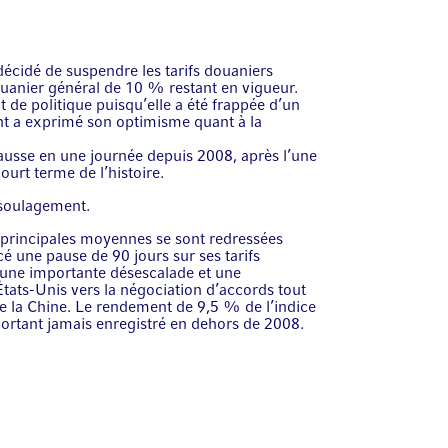
écidé de suspendre les tarifs douaniers
ouanier général de 10 % restant en vigueur.
t de politique puisqu’elle a été frappée d’un
nt a exprimé son optimisme quant à la
ausse en une journée depuis 2008, après l’une
ourt terme de l’histoire.
 soulagement.
 principales moyennes se sont redressées
 une pause de 90 jours sur ses tarifs
 une importante désescalade et une
États-Unis vers la négociation d’accords tout
e la Chine. Le rendement de 9,5 % de l’indice
ortant jamais enregistré en dehors de 2008.