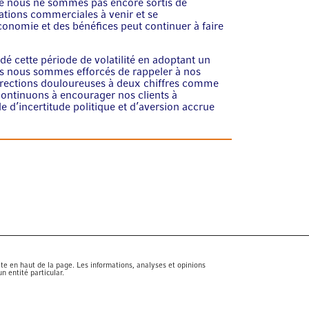
que nous ne sommes pas encore sortis de
ations commerciales à venir et se
conomie et des bénéfices peut continuer à faire
é cette période de volatilité en adoptant un
ous nous sommes efforcés de rappeler à nos
corrections douloureuses à deux chiffres comme
continuons à encourager nos clients à
e d’incertitude politique et d’aversion accrue
te en haut de la page. Les informations, analyses et opinions
 entité particular.