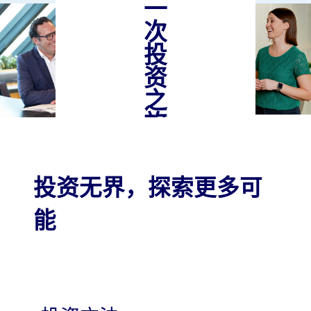
一
次
投
资
之
旅
投资无界，探索更多可
认
识
我
能
们
的
团
队