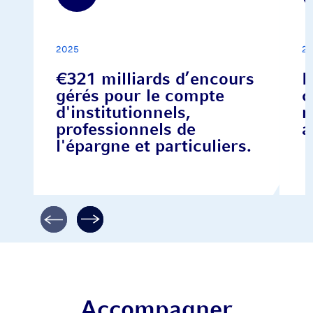
2025
2
€321 milliards d’encours
P
gérés pour le compte
c
d'institutionnels,
n
professionnels de
a
l'épargne et particuliers.
Accompagner