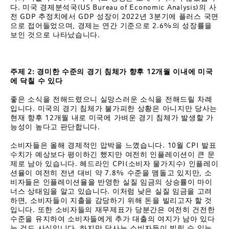
다. 미국 경제분석국(US Bureau of Economic Analysis)의 사
전 GDP 추정치에서 GDP 성장이 2022년 3분기에 플러스 국면
으로 접어들었으며, 경제는 연간 기준으로 2.6%의 성장률을
보인 것으로 나타났습니다.
주제
2:
경미한
수준의
경기
침체가
향후
12
개월
이내에
미국
에
닥칠
수
있다
좋은 소식을 전해드렸으니 실망스러운 소식을 전해드릴 차례
입니다. 미국의 경기 침체가 불가피한 상황은 아니지만 당사는
현재 향후 12개월 내로 미국에 가벼운 경기 침체가 발생할 가
능성이 높다고 판단합니다.
소비자들은 올해 경제적인 압박을 느꼈습니다. 10월 CPI 발표
수치가 예상보다 평이하긴 했지만 여전히 인플레이션이 큰 문
제로 남아 있습니다. 헤드라인 CPI(소비자 물가지수) 인플레이
션율이 여전히 전년 대비 약 7.8% 수준을 맴돌고 있지만, 소
비자들은 인플레이션율을 반영한 실질 임금의 상승률이 마이
너스 상태임을 알고 있습니다. 이처럼 낮은 실질 임금을 고려
하면, 소비자들이 지출을 감당하기 위해 돈을 빌리고자 할 것
입니다. 또한 소비자들의 재무제표가 당분간은 여전히 건전한
수준을 유지하여 소비자들에게 추가 대출의 여지가 남아 있다
는 것도 사실입니다. 하지만 당사는 소비자들이 빌릴 수 있는