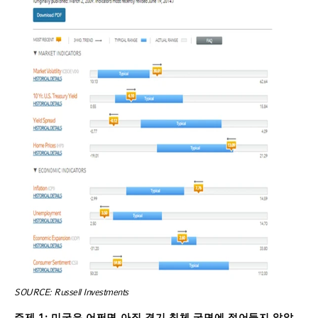
SOURCE: Russell Investments
주제
1:
미국은
어쩌면
아직
경기
침체
국면에
접어들지
않았