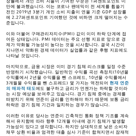
장률에서 개인 소비 지출이 기여한 수준은 1퍼센트포인트 미
만에 불과했습니다. 이는 코로나 팬데믹이 전 세계를 휩쓸기
전인 2019년 3분기 개인 소비 지출이 연율 기준 GDP 성장률
에 2.27퍼센트포인트 기여했던 것에 비하면 크게 떨어지는 수
준입니다.
이와 더불어 구매관리자지수(PMI) 값이 이미 하락 단계에 접
어든 상태입니다. PMI 데이터는 주요 선행 지표로 앞으로 경
제가 약화될 가능성이 높다는 것을 시사합니다. 결국 시간이
지나면서 약화된 경제 데이터가 실업률과 같은 후행 지표에도
나타날 것입니다.
마지막으로, 금융 시장은 이미 경기 침체 리스크를 일정 수준
반영하기 시작했습니다. 일반적인 수익률 곡선 측정치(10년물
수익률에서 2년물 수익률을 뺀 스프레드, 10년물 수익률에서
3개월물 수익률을 뺀 스프레드) 몇 가지는 역전되어
현재 연준
의 매파적 태도
에도 불구하고 금리가 언젠가는 하락할 것이라
는 시장 예상을 보여주고 있습니다. 경기 침체 중에는 경제를
떠받치기 위해 연준이 금리를 인하해야 하기 때문에 보통 금리
하락은 경기 침체 기간과 일치하는 경우가 많습니다.
이러한 이유로 당사는 연준이 긴축적인 통화 정책 기조를 계속
해서 유지함에 따라 향후 12개월 이내에 경기 침체가 발생할
가능성이 있다고 생각합니다. 하지만 상대적으로 낮은 소비자
채무 상환 비율과 엄격한 대출 심사 기준이 합쳐지면서 잠재적