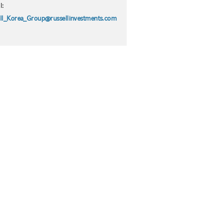
l:
ll_Korea_Group@russellinvestments.com