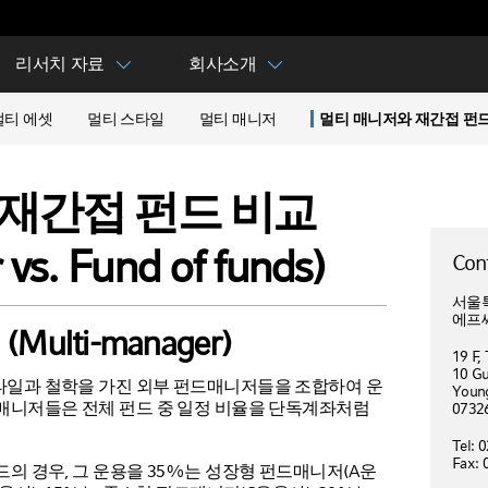
리서치 자료
회사소개
멀티 에셋
멀티 스타일
멀티 매니저
멀티 매니저와 재간접 펀
재간접 펀드 비교
vs. Fund of funds)
Cont
서울특
에프씨
ulti-manager)
19 F,
10 G
타일과 철학을 가진 외부 펀드매니저들을 조합하여 운
Young
 매니저들은 전체 펀드 중 일정 비율을 단독계좌처럼
0732
Tel: 
Fax: 
드의 경우, 그 운용을 35%는 성장형 펀드매니저(A운