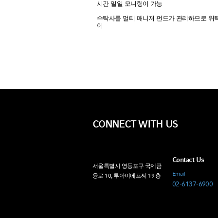
시간 일일 모니링이 가능
수탁사를 멀티 매니저 펀드가 관리하므로 위
이
CONNECT WITH US
Contact Us
서울특별시 영등포구 국제금
Email
융로 10, 투아이에프씨 19 층
02-6137-6900