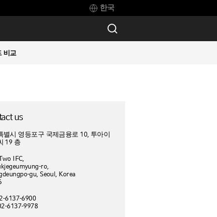
한국
드 비교
act us
별시 영등포구 국제금융로 10, 투아이
 19 층
 Two IFC,
ukjegeumyung-ro,
deungpo-gu, Seoul, Korea
6
02-6137-6900
02-6137-9978