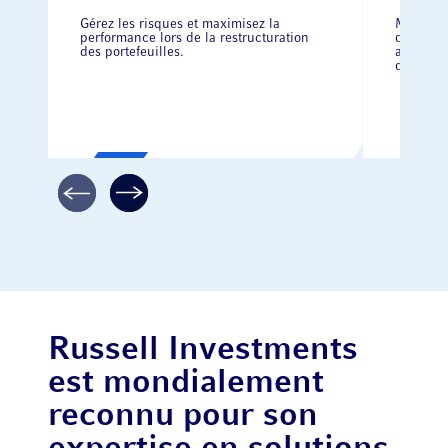
Gérez les risques et maximisez la
Maîtrise
performance lors de la restructuration
d’invest
des portefeuilles.
avec pré
d’overlay
Russell Investments
est mondialement
reconnu pour son