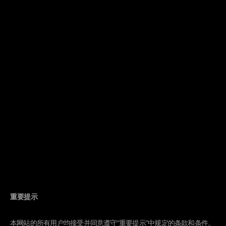
本网站包含的信息来自于我们认为可靠的来源，但我们不担保其准确
性和完整性。本网站上的任何例子都纯属假设，只用于演示。如有改
动，我们会尽快更新网站。
罗素投资网站上的任何信息均不应被解读成向任何辖区的任何人做出
的对罗素投资产品进行投资或使用罗素投资服务的非法或者未具资质
的邀约或邀请，信息的准备也与此等邀约或邀请无关。
版权©罗素投资2026。保留所有权利。本网站上的信息为罗素投资专
有，未经罗素投资事先书面许可，不得以任何形式复制、转让或分
发。本网站上的信息依现况基础提供，但不作任何保证。
罗素投资管理（上海）有限公司位于上海市浦东新区陆家嘴环路479
号5605室，为Russell Investment Group Pty Limited（一家澳大利亚
公司）全资所有的外商独资企业，隶属罗素投资集团（Russell
Investments Group, Ltd.），集团总部位于美国西雅图。罗素投资的
所有权大部分被TA Associates Management, L.P.所管理的基金持有，
小部分所有权主要被Reverence Capital Partners, L.P.所管理的基金持
有，罗素投资的某些员工以及Hamilton Lane Advisors, LLC亦持有小
部分非控制所有权。Frank Russell Company是本网站中的罗素商标以
及所有与罗素商标相关的权利的所有者，Frank Russell Company特许
罗素投资集团的成员公司使用上述罗素商标以及所有与罗素商标相关
重要提示
的权利。罗素投资集团的成员公司与Frank Russell Company以及任何
在 “FTSE RUSSELL” 品牌下运营的实体均不存在任何形式的隶属关
系。
本网站的所有用户均接受并同意遵守“重要提示”中规定的条款和条件。