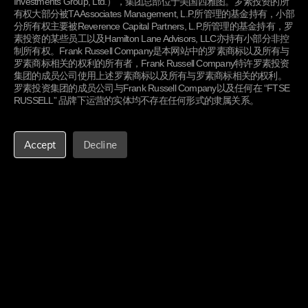
Investments Group, Ltd.），集团总部位于美国西雅图。罗素投资的所
机构投资者
有权大部分被TA Associates Management, L.P.所管理的基金持有，小部
分所有权主要被Reverence Capital Partners, L.P.所管理的基金持有，罗
OCIO整体解决方案
素投资的某些员工以及Hamilton Lane Advisors, LLC亦持有小部分非控
制所有权。Frank Russell Company是本网站中的罗素商标以及所有与
基金与策略
罗素商标相关的权利的所有者，Frank Russell Company特许罗素投资
定制化投资组合服务
集团的成员公司使用上述罗素商标以及所有与罗素商标相关的权利。
罗素投资集团的成员公司与Frank Russell Company以及任何在 “FTSE
责任投资
RUSSELL” 品牌下运营的实体均不存在任何形式的隶属关系。
关于罗素投资
Accept
Decline
概览
我们的投资方法
历史沿革
在华业务
我们的员工
业界认可
一般信息
联系我们