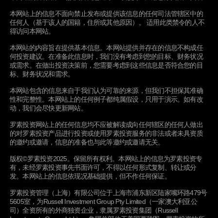
本网站上的信息不面向禁止发布或提供该信息的任何司法管辖区中的
Need to know more?
任何人（基于该人的国籍，住所或其他原因）。 适用此类禁令的人不
得访问本网站。
Contact Russell Investments
本网站的内容旨在提供基本信息。本网站提供并存在的信息不构成任
何投资建议。在准备此信息时，我们没有考虑到您的目标、财务状况
或需求。在做出投资决策前，您需要考虑到这些信息是否符合您的目
标、财务状况和需求。
本网站包含的信息来自于我们认为可靠的来源，但我们不担保其准确
性和完整性。本网站上的任何例子都纯属假设，只用于演示。如有改
动，我们会尽快更新网站。
与我们交流
罗素投资网站上的任何信息均不应被解读成向任何辖区的任何人做出
的对罗素投资产品进行投资或使用罗素投资服务的非法或者未具资质
的邀约或邀请，信息的准备也与此等邀约或邀请无关。
联络我们
版权©罗素投资2025。保留所有权利。本网站上的信息为罗素投资专
罗素投资管理（上海）有限公司
有，未经罗素投资事先书面许可，不得以任何形式复制、转让或分
发。本网站上的信息依现况基础提供，但不作任何保证。
中国上海市浦东新区
罗素投资管理（上海）有限公司位于上海市浦东新区陆家嘴环路479号
陆家嘴环路479号56层5605室
5605室，为Russell Investment Group Pty Limited（一家澳大利亚公
电话：+86 21 6106 4089
司）全资所有的外商独资企业，隶属罗素投资集团（Russell