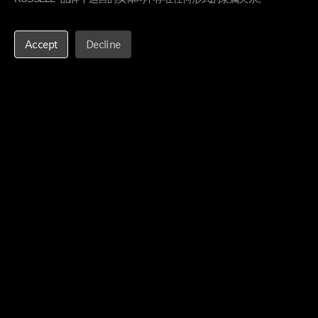
历史沿革
在华业务
Accept
Decline
我们的员工
业界认可
一般信息
联系我们
新闻中心
© Russell Investments Group, LLC. 1995-2025. 保留所有权利。
重要法律资讯
隐私政策