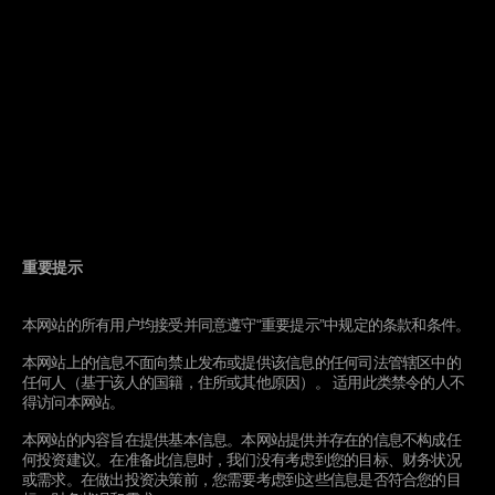
前往罗素投资上海的访客请在大厦一楼服务台出示
自己的身份证件，以获得临时通行证。
乘电梯到 52 层，步行穿过这一层，刷通行证，然
后乘高层电梯到 56 层。
罗素投资西雅图总部
1301 Second Avenue
18th Floor
Seattle, WA 98101
电话: 1-800-426-7969
重要提示
Email:
WEBMAST@russellinvestments.com
本网站的所有用户均接受并同意遵守“重要提示”中规定的条款和条件。
本网站上的信息不面向禁止发布或提供该信息的任何司法管辖区中的
任何人（基于该人的国籍，住所或其他原因）。 适用此类禁令的人不
得访问本网站。
本网站的内容旨在提供基本信息。本网站提供并存在的信息不构成任
何投资建议。在准备此信息时，我们没有考虑到您的目标、财务状况
与我们交流
或需求。在做出投资决策前，您需要考虑到这些信息是否符合您的目