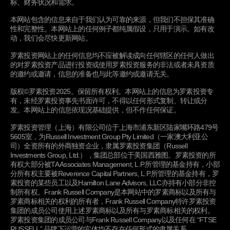
标、财务状况和需求。
本网站包含的信息来自于我们认为可靠的来源，但我们不担保其准确
联络我们
性和完整性。本网站上的任何例子都纯属假设，只用于演示。如有改
动，我们会尽快更新网站。
罗素投资管理（上海）有限公司
罗素投资网站上的任何信息均不应被解读成向任何辖区的任何人做出
中国上海市浦东新区
的对罗素投资产品进行投资或使用罗素投资服务的非法或者未具资质
陆家嘴环路479号56层5605室
的邀约或邀请，信息的准备也与此等邀约或邀请无关。
电话：+86 21 6106 4089
版权©罗素投资2025。保留所有权利。本网站上的信息为罗素投资专
有，未经罗素投资事先书面许可，不得以任何形式复制、转让或分
机构投资者
发。本网站上的信息依现况基础提供，但不作任何保证。
OCIO整体解决方案
罗素投资管理（上海）有限公司位于上海市浦东新区陆家嘴环路479号
5605室，为Russell Investment Group Pty Limited（一家澳大利亚公
基金与策略
司）全资所有的外商独资企业，隶属罗素投资集团（Russell
定制化投资组合服务
Investments Group, Ltd.），集团总部位于美国西雅图。罗素投资的所
有权大部分被TA Associates Management, L.P.所管理的基金持有，小部
责任投资
分所有权主要被Reverence Capital Partners, L.P.所管理的基金持有，罗
素投资的某些员工以及Hamilton Lane Advisors, LLC亦持有小部分非控
关于罗素投资
制所有权。Frank Russell Company是本网站中的罗素商标以及所有与
罗素商标相关的权利的所有者，Frank Russell Company特许罗素投资
概览
集团的成员公司使用上述罗素商标以及所有与罗素商标相关的权利。
罗素投资集团的成员公司与Frank Russell Company以及任何在 “FTSE
我们的投资方法
RUSSELL” 品牌下运营的实体均不存在任何形式的隶属关系。