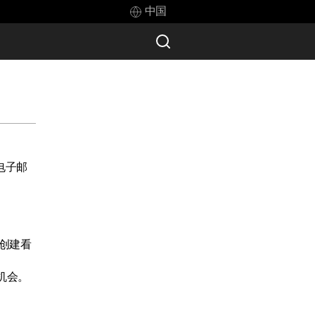
中国
过电子邮
：
创建看
机会。