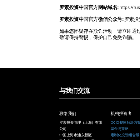
罗素投资中国官方网站域名:
https://ru
罗素投资中国官方微信公众号:
罗素投资 Ru
如果您怀疑存在欺诈活动，请立即通
敬请保持警惕，保护自己免受诈骗。
与我们交流
联络我们
机构投资者
罗素投资管理（上海）有限
OCIO整体解决方
公司
基金与策略
中国上海市浦东新区
定制化投资组合服