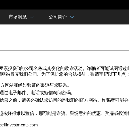
市场洞见
公司简介
tments (“罗素投资”)的公司名称或其变化的欺诈活动。诈骗者可能试图通
冒网站冒充我们公司。为了保护您的合法权益，敬请牢记以下几点
官方网站和经过验证的渠道与您联系。
会通过电子邮件、电话或短信询问密码。
何信息之前，请务必确认您访问的是我们的官方网站。诈骗者可能会
起来好得难以置信，那可能是诈骗。警惕意外的优惠、奖品或投资
ssellinvestments.com