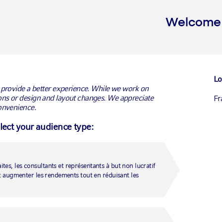
Welcome t
Solutions d’investissement
Lo
 provide a better experience. While we work on
ns or design and layout changes. We appreciate
Fr
onvenience.
ets Equity Fund
elect your audience type:
 croissance économique.
Ca
Ca
tes, les consultants et représentants à but non lucratif
 et augmenter les rendements tout en réduisant les
Un
Fr