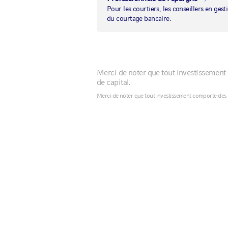
Pour les courtiers, les conseillers en gest
du courtage bancaire.
Merci de noter que tout investissement
de capital.
Merci de noter que tout investissement comporte des r
Les avantages pour l
Exposition sur l’ensembl
des petites capitalisations
et marchés frontières