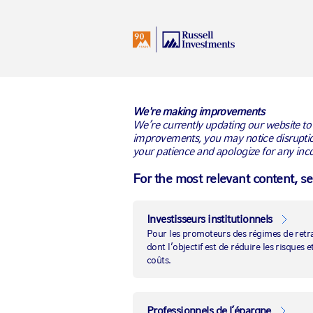
I
France
All Audiences
We're making improvements
We’re currently updating our website to
improvements, you may notice disruptio
your patience and apologize for any inc
Emerging Mark
For the most relevant content, s
Accédez à des pays et régions en forte
Investisseurs institutionnels
Pour les promoteurs des régimes de retrai
dont l’objectif est de réduire les risques
coûts.
Professionnels de l’épargne