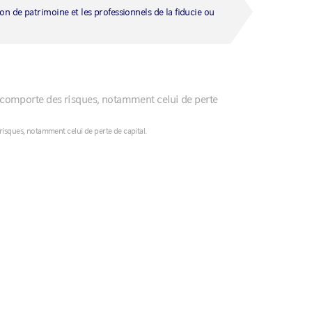
G
ion de patrimoine et les professionnels de la fiducie ou
Ir
Ita
Mi
Ne
 comporte des risques, notamment celui de perte
No
isques, notamment celui de perte de capital.
Un
Au
es investisseurs
中
In
e
Processus exhaustif
R
日
한
Un processus d’investissement
Ac
reposant sur 3 axes, cycle, valorisation
ex
Ne
et sentiment, permettant une
en 