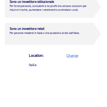
Sono un investitore istituzionale
Per fondi pensione, consulenti e no-profit che cercano soluzioni per
ridurre il rischio, aumentare i rendimenti e controllare i costi.
Italia
Sono un investitore retail
Per persone residenti in Italia o che accedono al sito dall'Italia.
Via Brera, 4
20121
Milano
T: +39 02 8586 4001
Location:
Change
CONSULTA LA MAPPA
Italia
Canada (English)
Canada (Français)
United States