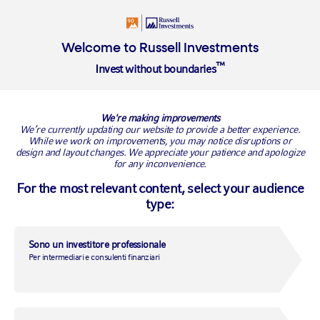
Soluzioni
Approfondimenti
Chi siamo
Welcome to Russell Investments
™
Invest without boundaries
Overview
Uffici EMEA
Contattaci
We're making improvements
Uffici EMEA
We’re currently updating our website to provide a better experience.
While we work on improvements, you may notice disruptions or
design and layout changes. We appreciate your patience and apologize
for any inconvenience.
For the most relevant content, select your audience
type:
Sono un investitore professionale
Per intermediari e consulenti finanziari