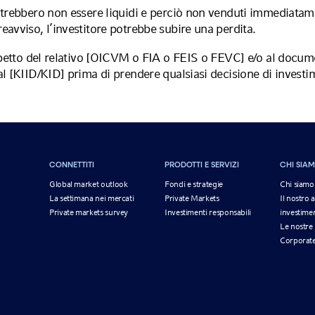
otrebbero non essere liquidi e perciò non venduti immediatame
avviso, l’investitore potrebbe subire una perdita.
spetto del relativo [OICVM o FIA o FEIS o FEVC] e/o al docume
l [KIID/KID] prima di prendere qualsiasi decisione di investim
CONNETTITI
PRODOTTI E SERVIZI
CHI SIA
Global market outlook
Fondi e strategie
Chi siamo
La settimana nei mercati
Private Markets
Il nostro 
Private markets survey
Investimenti responsabili
investimen
Le nostre 
Corporate