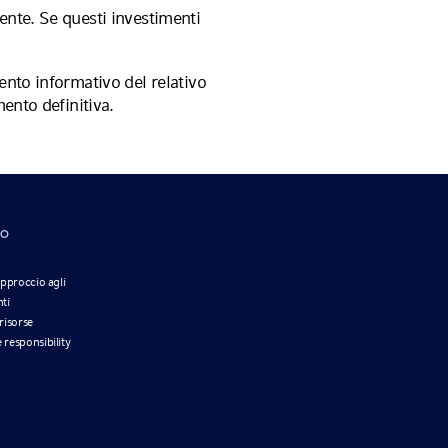
nte. Se questi investimenti
nto informativo del relativo
ento definitiva.
MO
approccio agli
ti
risorse
 responsibility