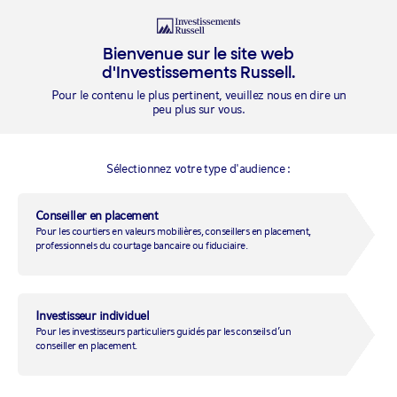
Ouvrir une
session
Bienvenue sur le site web
d'Investissements Russell.
Pour le contenu le plus pertinent, veuillez nous en dire un
peu plus sur vous.
Valeur de la gestion fiscale
Ce qui compte, ce n’est pas ce que vous
Sélectionnez votre type d'audience :
gagnez, mais ce que vous pouvez garder.
Concevez un plan d’investissement personnel
Conseiller en placement
Pour les courtiers en valeurs mobilières, conseillers en placement,
ci-dessous afin de percevoir l’apport de la
professionnels du courtage bancaire ou fiduciaire.
gestion fiscale sur la richesse finale de votre
portefeuille.
Investisseur individuel
Pour les investisseurs particuliers guidés par les conseils d’un
conseiller en placement.
HYPOTHÈSES