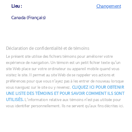
Lieu :
Changement
Canada (Français)
Événement non imposable
Événement imposable
Placement initial :
$
Canada (English)
Déclaration de confidentialité et de témoins
Canada (Français)
Le présent site utilise des fichiers témoins pour améliorer votre
expérience de navigation. Un témoin est un petit fichier texte qu’un
United States
site Web place sur votre ordinateur ou appareil mobile quand vous
visitez le site. Il permet au site Web de se rappeler vos actions et
préférences pour que vous n’ayez pas à les entrer de nouveau lorsque
Horizon temporel (années) :
Années
France
vous naviguez sur le site ou y revenez.
CLIQUEZ ICI POUR OBTENIR
UNE LISTE DES TÉMOINS ET POUR SAVOIR COMMENT ILS SONT
Germany
UTILISÉS.
L’information relative aux témoins n’est pas utilisée pour
Ireland
vous identifier personnellement. Ils ne servent qu’aux fins décrites ici.
Italia
Options avancées
Middle East
Netherlands