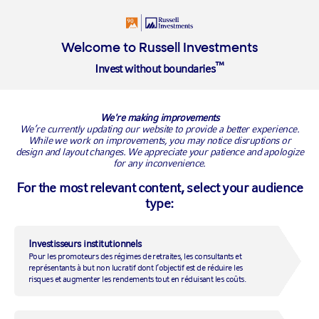
Login
Solutions d’investissement
Insight
À propos
Welcome to Russell Investments
™
Invest without boundaries
Overview
Points clés des marchés
Les graphiques du mois
We're making improvements
We’re currently updating our website to provide a better experience.
While we work on improvements, you may notice disruptions or
design and layout changes. We appreciate your patience and apologize
for any inconvenience.
For the most relevant content, select your audience
type:
Investisseurs institutionnels
Pour les promoteurs des régimes de retraites, les consultants et
représentants à but non lucratif dont l’objectif est de réduire les
risques et augmenter les rendements tout en réduisant les coûts.
La vraie valeur du conseiller