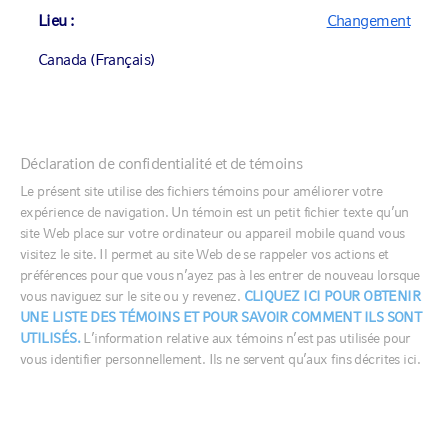
VL (PAR SÉRIE)
19,64
Lieu :
Changement
Au
2026-08-05
DATE DE CRÉATION DU FONDS
Canada (Français)
2017-07-10
Fiche descriptive du fonds
Canada (English)
Déclaration de confidentialité et de témoins
Canada (Français)
Le présent site utilise des fichiers témoins pour améliorer votre
Documents réglementaires
expérience de navigation. Un témoin est un petit fichier texte qu’un
United States
site Web place sur votre ordinateur ou appareil mobile quand vous
visitez le site. Il permet au site Web de se rappeler vos actions et
préférences pour que vous n’ayez pas à les entrer de nouveau lorsque
France
Table of contents
vous naviguez sur le site ou y revenez.
CLIQUEZ ICI POUR OBTENIR
UNE LISTE DES TÉMOINS ET POUR SAVOIR COMMENT ILS SONT
Germany
UTILISÉS.
L’information relative aux témoins n’est pas utilisée pour
Ireland
vous identifier personnellement. Ils ne servent qu’aux fins décrites ici.
L’objectif de placement du Fonds
Italia
Middle East
d’actions mondiales ESG consiste à
Netherlands