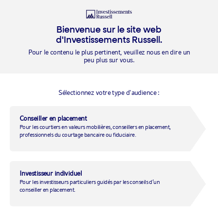
Ouvrir une
session
Bienvenue sur le site web
d'Investissements Russell.
Pour le contenu le plus pertinent, veuillez nous en dire un
peu plus sur vous.
VOIR TOUS LES FONDS
Sélectionnez votre type d'audience :
Fonds d’actions
Conseiller en placement
Pour les courtiers en valeurs mobilières, conseillers en placement,
mondiales ESG
professionnels du courtage bancaire ou fiduciaire.
SÉRIE
DEVISE
CAD
Série F
Investisseur individuel
Pour les investisseurs particuliers guidés par les conseils d’un
conseiller en placement.
ACTIF TOTAL (TOUTES LES
SÉRIES)
77,49
Au
2026-07-31
M
$