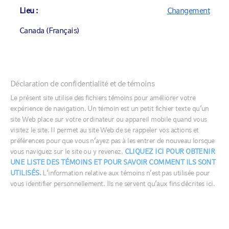
VL (PAR SÉRIE)
24,30
Lieu :
Changement
Au
2026-08-06
DATE DE CRÉATION DU FONDS
Canada (Français)
2005-07-25
Fiche descriptive du fonds
Canada (English)
Déclaration de confidentialité et de témoins
Canada (Français)
Le présent site utilise des fichiers témoins pour améliorer votre
Documents réglementaires
expérience de navigation. Un témoin est un petit fichier texte qu’un
United States
site Web place sur votre ordinateur ou appareil mobile quand vous
visitez le site. Il permet au site Web de se rappeler vos actions et
préférences pour que vous n’ayez pas à les entrer de nouveau lorsque
France
Table of contents
vous naviguez sur le site ou y revenez.
CLIQUEZ ICI POUR OBTENIR
UNE LISTE DES TÉMOINS ET POUR SAVOIR COMMENT ILS SONT
Germany
UTILISÉS.
L’information relative aux témoins n’est pas utilisée pour
Ireland
vous identifier personnellement. Ils ne servent qu’aux fins décrites ici.
L’objectif de placement du Multi-actifs
Italia
Middle East
stratégie de croissance consiste à
Netherlands