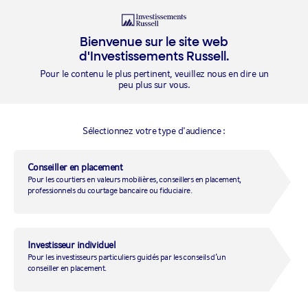
Ouvrir une
session
Bienvenue sur le site web
d'Investissements Russell.
Pour le contenu le plus pertinent, veuillez nous en dire un
peu plus sur vous.
VOIR TOUS LES FONDS
Sélectionnez votre type d'audience :
Multi-actifs stratégie de
Conseiller en placement
Pour les courtiers en valeurs mobilières, conseillers en placement,
croissance
professionnels du courtage bancaire ou fiduciaire.
SÉRIE
DEVISE
Série F
CAD
Investisseur individuel
Pour les investisseurs particuliers guidés par les conseils d’un
conseiller en placement.
ACTIF TOTAL (TOUTES LES
SÉRIES)
148,46
Au
2026-07-31
M
$