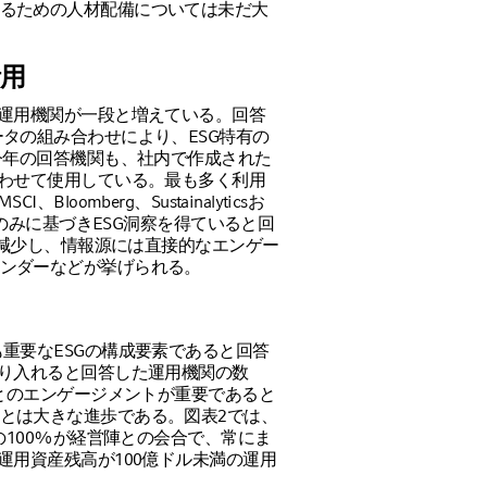
るための人材配備については未だ大
用
る運用機関が一段と増えている。回答
タの組み合わせにより、ESG特有の
今年の回答機関も、社内で作成された
合わせて使用している。最も多く利用
oomberg、Sustainalyticsお
タのみに基づきESG洞察を得ていると回
から減少し、情報源には直接的なエンゲー
ンダーなどが挙げられる。
重要なESGの構成要素であると回答
取り入れると回答した運用機関の数
業とのエンゲージメントが重要であると
とは大きな進歩である。図表2では、
の100%が経営陣との会合で、常にま
運用資産残高が100億ドル未満の運用