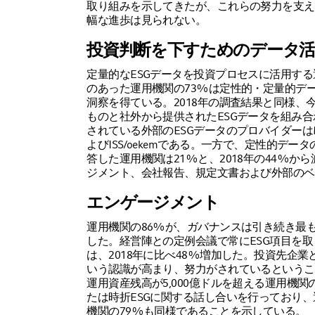
取り組みを示してきたが、これらの努力を支え
幅な進歩は見られない。
投資判断を下すためのデータ活
定量的なESGデータを投資プロセスに活用す
のあった運用機関の73%は定性的・定量的デー
洞察を得ている。2018年の調査結果と同様、
ものと社外から提供されたESGデータを組み
されている外部のESGデータのプロバイダーはMSCI、Bl
よびISS/oekemである。一方で、定性的デー
答した運用機関は21%と、2018年の44%
ジメント、会社報告、規定文書および外部のベ
エンゲージメント
運用機関の86%が、ガバナンスは引き続き最も
した。経営陣との定例会議で常にESG項目を
は、2018年に比べ48%増加した。投資先企
いう認識が高まり、努力がされているというこ
運用資産残高が5,000億ドルを超える運用機関
たは時折ESGに関する話し合いを行っており、
機関の79%も同様であることを示している。