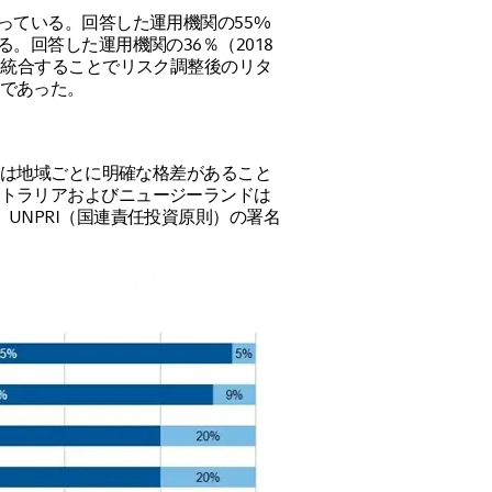
っている。回答した運用機関の55%
。回答した運用機関の36％（2018
に統合することでリスク調整後のリタ
であった。
いては地域ごとに明確な格差があること
トラリアおよびニュージーランドは
UNPRI（国連責任投資原則）の署名