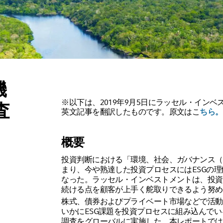
機
※以下は、2019年9月5日にラッセル・イン
査
英文記事を翻訳したものです。原文はこ
ちら。
概要
投資判断における「環境、社会、ガバナンス（
まり、今や熟達した投資プロセスにはESGの
なった。ラッセル・インベストメントは、投資
続ける点を顧客が上手く舵取りできるよう努め
株式、債券およびプライベート市場などで活動
いかにESG課題を投資プロセスに組み込んで
調査をグローバルに実施した。本レポートでは