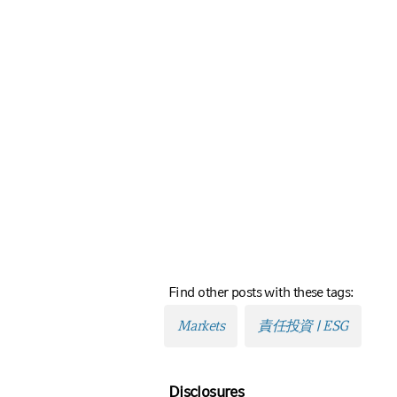
Find other posts with these tags:
Markets
責任投資 | ESG
Disclosures