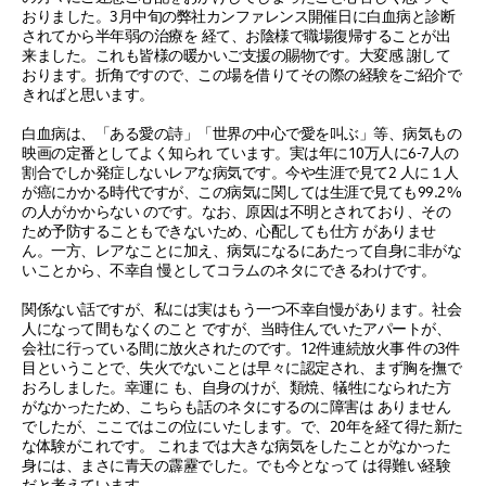
おりました。3月中旬の弊社カンファレンス開催日に白血病と診断
されてから半年弱の治療を 経て、お陰様で職場復帰することが出
来ました。これも皆様の暖かいご支援の賜物です。大変感 謝して
おります。折角ですので、この場を借りてその際の経験をご紹介で
きればと思います。
白血病は、「ある愛の詩」「世界の中心で愛を叫ぶ」等、病気もの
映画の定番としてよく知られ ています。実は年に10万人に6-7人の
割合でしか発症しないレアな病気です。今や生涯で見て2 人に１人
が癌にかかる時代ですが、この病気に関しては生涯で見ても99.2%
の人がかからない のです。なお、原因は不明とされており、その
ため予防することもできないため、心配しても仕方 がありませ
ん。一方、レアなことに加え、病気になるにあたって自身に非がな
いことから、不幸自 慢としてコラムのネタにできるわけです。
関係ない話ですが、私には実はもう一つ不幸自慢があります。社会
人になって間もなくのこと ですが、当時住んでいたアパートが、
会社に行っている間に放火されたのです。12件連続放火事 件の3件
目ということで、失火でないことは早々に認定され、まず胸を撫で
おろしました。幸運に も、自身のけが、類焼、犠牲になられた方
がなかったため、こちらも話のネタにするのに障害は ありません
でしたが、ここではこの位にいたします。で、20年を経て得た新た
な体験がこれです。 これまでは大きな病気をしたことがなかった
身には、まさに青天の霹靂でした。でも今となって は得難い経験
だと考えています。