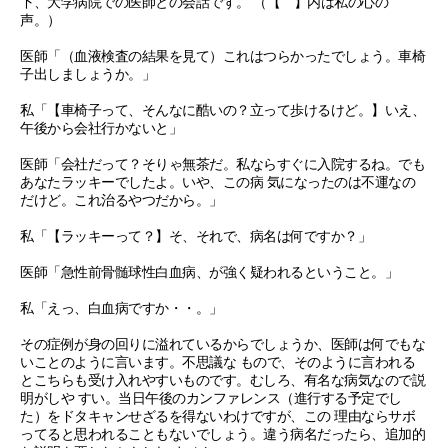
下、大学病院での医師との会話です。 （【 】内は私の心の
声。）
医師「（血液検査の結果を見て）これはつらかったでしょう。車椅
子出しましょうか。」
私「【車椅子って、そんなに酷いの？立って歩けるけど。】いえ、
午後から会社行かないと」
医師「会社だって？そりゃ無茶だ。私ならすぐに入院するね。でも
あなたラッキーでしたよ。いや、この病 気になったのは不運なの
だけど。これ治るやつだから。」
私「【ラッキーって？】そ、それで、病名は何ですか？」
医師「急性前骨髄球性白血病、が強く疑われるということ。」
私「えっ、白血病ですか・・。」
その症例が身の回りに溢れているからでしょうか、医師は何でもな
いことのように言います。不思議な もので、そのように言われる
とこちらも受け入れやすいものです。むしろ、有名な病気なので説
明がしや すい。当日午後のカンファレンス（進行する予定でし
た）をドタキャンせざるを得ないわけですが、この 理由ならサボ
ってると思われることもないでしょう。違う病名だったら、追加的