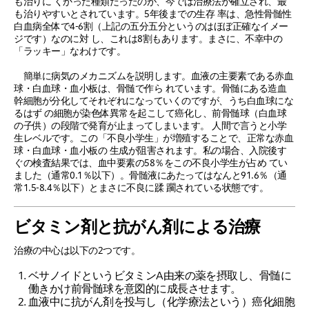
も治りに くかった種類だったのが、今では治療法が確立され、最
も治りやすいとされています。5年後までの生存 率は、急性骨髄性
白血病全体で4-6割（上記の五分五分というのはほぼ正確なイメー
ジです）なのに対 し、これは8割もあります。まさに、不幸中の
「ラッキー」なわけです。
簡単に病気のメカニズムを説明します。血液の主要素である赤血
球・白血球・血小板は、骨髄で作ら れています。骨髄にある造血
幹細胞が分化してそれぞれになっていくのですが、うち白血球にな
るはず の細胞が染色体異常を起こして癌化し、前骨髄球（白血球
の子供）の段階で発育が止まってしまいます。 人間で言うと小学
生レベルです。この「不良小学生」が増殖することで、正常な赤血
球・白血球・血小板の 生成が阻害されます。私の場合、入院後す
ぐの検査結果では、血中要素の58％をこの不良小学生が占め てい
ました（通常0.1％以下）。骨髄液にあたってはなんと91.6％（通
常1.5-8.4％以下）とまさに不良に蹂 躙されている状態です。
ビタミン剤と抗がん剤による治療
治療の中心は以下の2つです。
ベサノイドというビタミンA由来の薬を摂取し、骨髄に
働きかけ前骨髄球を意図的に成長させます。
血液中に抗がん剤を投与し（化学療法という）癌化細胞