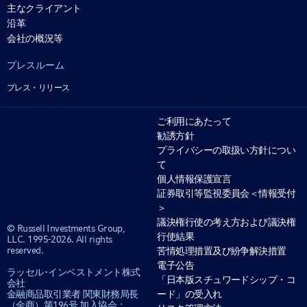
主なクライアント
沿革
会社の概況等
プレスルーム
プレス・リリース
ご利用にあたって
勧誘方針
プライバシーの取扱い方針につい
て
個人情報保護宣言
証券取引等監視委員会＜情報受付
＞
議決権行使の考え方および議決権
© Russell Investments Group,
行使結果
LLC. 1995-2026. All rights
reserved.
苦情処理措置及び紛争解決措置
電子公告
ラッセル･インベストメント株式
「日本版スチュワードシップ・コ
会社
ード」の受入れ
金融商品取引業者 関東財務局長
（金商）第196号 加入協会：