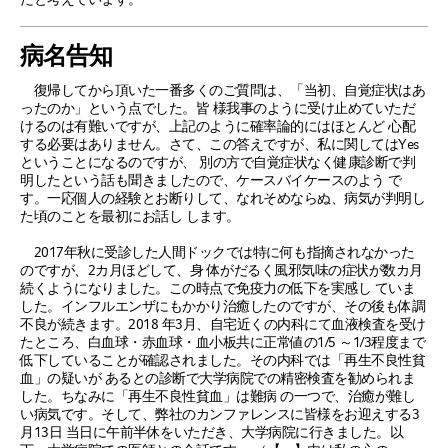
病名告知
復帰してから頂いた一番多くのご質問は、「当初、自覚症状はあ
ったのか」という点でした。皆 様我事のように受け止めていただ
けるのは有難いですが、上記のように確率論的にはほとんど 心配
する必要はありません。さて、この答えですが、私に関してはYes
ということになるのですが、 別の方で自覚症状なく健康診断で判
明したという話も聞きましたので、ケースバイケースのよう で
す。一応個人の経験とお断りして、なれそめならぬ、病気が判明し
た頃のことを最初にお話し します。
2017年秋に受診した人間ドックでは特に何も指摘されなかった
のですが、2カ月ほどして、身 体がだるく風邪気味の症状が数カ月
続くようになりました。この時点で免疫力の低下を実感し ていま
した。インフルエンザにもかかり治癒したのですが、その後も体調
不良が続きます。2018 年3月、自宅近くの内科にて血液検査を受け
たところ、白血球・赤血球・血小板共に正常値の1/5 ～1/3程度まで
低下していることが確認されました。その内科では「再生不良性貧
血」の疑いが あるとの診断で大学病院での精密検査を勧められま
した。ちなみに「再生不良性貧血」は難病 の一つで、治癒が難し
い病気です。そして、弊社のカンファレンスに皆様をお迎えする3
月13日 当日に午前半休をいただき、大学病院に行きました。以