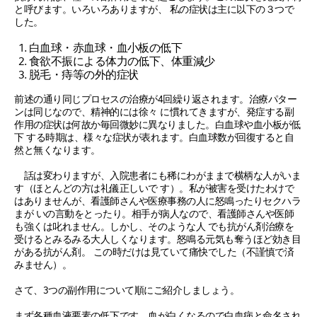
と呼びます。いろいろありますが、 私の症状は主に以下の３つで
した。
白血球・赤血球・血小板の低下
食欲不振による体力の低下、体重減少
脱毛・痔等の外的症状
前述の通り同じプロセスの治療が4回繰り返されます。治療パター
ンは同じなので、精神的には徐々 に慣れてきますが、発症する副
作用の症状は何故か毎回微妙に異なりました。白血球や血小板が低
下 する時期は、様々な症状が表れます。白血球数が回復すると自
然と無くなります。
話は変わりますが、入院患者にも稀にわがままで横柄な人がいま
す（ほとんどの方は礼儀正しいで す）。私が被害を受けたわけで
はありませんが、看護師さんや医療事務の人に怒鳴ったりセクハラ
まが いの言動をとったり。相手が病人なので、看護師さんや医師
も強くは叱れません。しかし、そのような人 でも抗がん剤治療を
受けるとみるみる大人しくなります。怒鳴る元気も奪うほど効き目
がある抗がん剤。 この時だけは見ていて痛快でした（不謹慎で済
みません）。
さて、3つの副作用について順にご紹介しましょう。
まず各種血液要素の低下です。血が白くなるので白血病と命名され