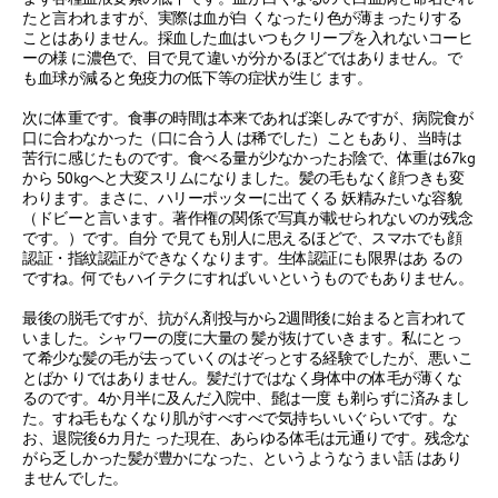
たと言われますが、実際は血が白 くなったり色が薄まったりする
ことはありません。採血した血はいつもクリープを入れないコーヒ
ーの様 に濃色で、目で見て違いが分かるほどではありません。で
も血球が減ると免疫力の低下等の症状が生じ ます。
次に体重です。食事の時間は本来であれば楽しみですが、病院食が
口に合わなかった（口に合う人 は稀でした）こともあり、当時は
苦行に感じたものです。食べる量が少なかったお陰で、体重は67kg
から 50kgへと大変スリムになりました。髪の毛もなく顔つきも変
わります。まさに、ハリーポッターに出てくる 妖精みたいな容貌
（ドビーと言います。著作権の関係で写真が載せられないのが残念
です。）です。自分 で見ても別人に思えるほどで、スマホでも顔
認証・指紋認証ができなくなります。生体認証にも限界はあ るの
ですね。何でもハイテクにすればいいというものでもありません。
最後の脱毛ですが、抗がん剤投与から2週間後に始まると言われて
いました。シャワーの度に大量の 髪が抜けていきます。私にとっ
て希少な髪の毛が去っていくのはぞっとする経験でしたが、悪いこ
とばか りではありません。髪だけではなく身体中の体毛が薄くな
るのです。4か月半に及んだ入院中、髭は一度 も剃らずに済みまし
た。すね毛もなくなり肌がすべすべで気持ちいいぐらいです。な
お、退院後6カ月た った現在、あらゆる体毛は元通りです。残念な
がら乏しかった髪が豊かになった、というようなうまい話 はあり
ませんでした。