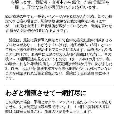
を壊します。骨髄液・血液中から癌化した前 骨髄球を
一掃し、正常な造血が再開されるのを狙います。
癌治療法の中でも一番辛いイメージがある抗がん剤治療。部位が特
定できる癌の場合は、切除や放 射線など他の治療法があります
が、白血病は血液中に癌化細胞が広がっているため、有無を言わせ
ず 抗がん剤治療が必要になるようです。
治療は、最初に寛解導入療法として血中の癌化細胞を消滅させる
プロセスがあり、これがうまくいけ ば、地固め療法（3回）といっ
て残った癌化細胞を根治するプロセスに進みます。両療法ともやる
ことは同 じで、血液中に点滴で抗がん剤を1週間ほど投与し、その
後２～３週間経過を見るというもので、1クー ル約1カ月です。私
の場合これを計4回繰り返し、入院期間は合計4か月半に及びました
2。血液、および骨 髄液中双方から癌化細胞が少しも残っていない
ことが確認されれば完全退院となり、通院による経過観 察に移り
ます。
わざと増殖させて一網打尽に
この病気の場合、手術とかクライマックスに当たるイベントがあり
ません。効果測定は血液検査で行 います。１回目の寛解導入療法
時はほぼ毎日採血され、血液の状況をチェックします。