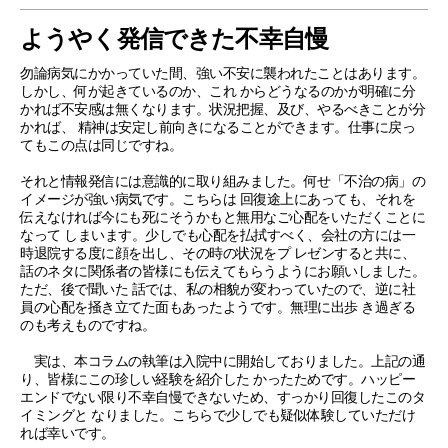
ようやく発信できた不幸自慢
勿論病気にかかっていた間、強い不安に襲われたことはあります。
しかし、何が起きているのか、これ からどうなるのかが明確に分
かれば不安感は無くなります。状況把握、及び、やるべきことが分
かれば、 精神は安定し前向きになることができます。仕事に戻っ
てもこの点は同じですね。
それと情報発信には意識的に取り組みました。何せ「不治の病」の
イメージが強い病気です。こちらは 回復途上にあっても、それを
伝えなければ今にも死にそうかもと無用なご心配をいただくことに
なって しまいます。少しでも心配を払拭すべく、会社の方には一
時退院する度に顔を出し、その時の状況をプ レゼンすると共に、
話のネタに関係者の皆様にも伝えてもらうようにお願いしました。
ただ、後で聞いた 話では、私の相貌が変わっていたので、逆に社
員の心配を掻き立てた面もあったようです。無理に出歩 き過ぎる
のも考えものですね。
実は、本コラムの執筆は入院中に開始しておりました。上記の通
り、皆様にこの珍しい経験を紹介した かったためです。ハッピー
エンドでない限り不幸自慢できないため、すっかり回復したこのタ
イミングと なりました。こちらで少しでも疑似体験していただけ
れば幸いです。