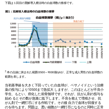
下図は１回目の寛解導入療法時の白血球数の推移です。
2
本の点線に挟まれた範囲(3500～9000個/μl)が、正常な成人男性の白血球数の
範囲を表します。
当初基準値を大きく下回っていた白血球が、ベサノイドという治療
薬の投与により10500まで急拡大 しますが、このほとんどが不良小
学生、もとい、癌化した前骨髄球です。それが、抗がん剤の投与を
始め るとその数が急激に低下します。不良を敢えて増殖させ、抗
がん剤で一網打尽にする作戦です。その後 自力で血球が回復する
のを待ちます。問題は、悪い細胞が一網打尽になるのと同時に正常