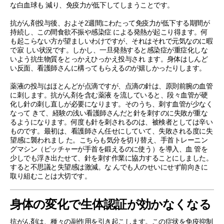
な白血球も 減り、免疫力が低下してしまうことです。
抗がん剤投与後、およそ2週間にわたって免疫力が低下する期間が
持続し、この間食欲不振や感染症 による発熱が起こり得ます。何
も起こらない方が望ましいわけですが、それはそれで元気なのに暇
で寂 しい状況です。しかし、一旦発熱すると感染症が重症化しな
いよう抗生物質をとっかえひっかえ投与され ます。身体はしんど
い反面、看護師さんに構ってもらえるのが嬉しかったりします。
薬液の投与はほとんどが点滴ですが、点滴の針は、原則前腕の血管
に刺します。抗がん剤を含む薬液 を流していると、段々血管が硬
化し針の刺し直しが必要になります。そのうち、刺す血管が少なく
なって きて、経験の浅い看護師さんだと針を刺すのに失敗が重な
るようになります。何度も針を刺されるのは、被検者としては辛い
ものです。最初は、看護師さん任せにしていて、失敗される度に失
望感に襲われまし た。こちらも気分を切り替え、手首トレーニン
グマシン（ピッチャーが手首を鍛えるのに使う）を導入、血 管を
少しでも浮き出たせて、針を刺す作業に協力することにしました。
すると不思議と失望感は激減。な んでも人のせいにせず前向きに
取り組むことは大切です。
身体の変化で生体認証が効かなくなる
抗がん剤は、種々の副作用を引き起こします。この症状を免疫抑制