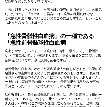
な説明を要したかもしれ ません。
後に判明したのですが、当該医師の研究の専門がまさにこの病気
だったのです。「ラッキー」発言に は、病気の種類だけでなく、
この病気をよく知っている自分のところに迷わず来た、ということ
もあったの かもしれません。
「急性骨髄性白血病」の一種である
「急性前骨髄球性白血病」
病名がややこしいです。白血病には、急性・慢性、そして骨髄性・
リンパ性に分かれ、計4種類あります。 前者が後者を含むという集
1
合関係になります。少し説明が必要ですね
。
急性骨髄性白血病にかかった著名芸能人の例を挙げると、俳優の渡
辺謙さんや吉井怜さんのように 復帰される方もいますが、夏目雅
子さんや本田美奈子さんのように亡くなる方も少なくありません。
一 般には、昔は不治の病だったのが、最近は助かる見込みが五分
五分といったイメージが持たれているか と思います。
私が罹患した「急性前骨髄球性白血病」は、急性骨髄性白血病の一
種でその10-15％を占めます。元 K-1ファイターのアンディ・フグ
さんは、2000年にこの病気を発症し亡くなられました。当時は最