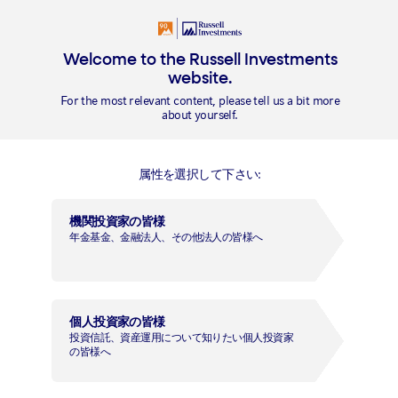
Welcome to the Russell Investments
website.
概要
For the most relevant content, please tell us a bit more
about yourself.
ラッセル・インベストメント
属性を選択して下さい:
世界環境テクノロジー・ファン
機関投資家の皆様
ド
年金基金、金融法人、その他法人の皆様へ
追加型投信／内外／株式
外部委託先運用会社
個人投資家の皆様
投資信託、資産運用について知りたい個人投資家
（2025年12月10日現在）
の皆様へ
外部委