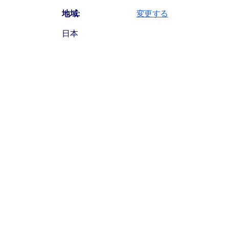
託先運
用会社
所在地
目標配分割合
地域:
変更する
環境テクノロジー関連株式の専門家
インパ
英国
75%
日本
ックス
1998年
に設立
し、早
くから
環境テ
Canada (English)
クノロ
ジービ
Canada (Français)
ジネス
分野の
企業リ
United States
サーチ
および
分析を
開始し
France
まし
た。環
境問題
Germany
のトレ
ンドを
Ireland
捉え、
持続性
Italia
且つ成
長が見
Middle East
込める
企業に