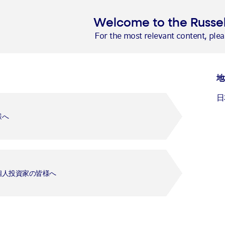
Welcome to the Russel
For the most relevant content, pleas
地
日
ンベストメント
様へ
ンド（ＤＣ向
お問い合わ
Ca
Ca
ファンドに関
個人投資家の皆様へ
Un
012
電話番号：
（
フリーダイ
受付時間:営業日
Fr