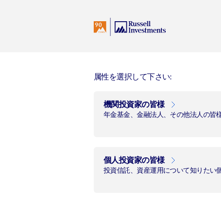
I
日本
All Audiences
概要
属性を選択して下さい:
機関投資家の皆様
ラッセル・イ
年金基金、金融法人、その他法人の皆
外国株式ファ
け）
個人投資家の皆様
投資信託、資産運用について知りたい
追加型投信／海外／株式