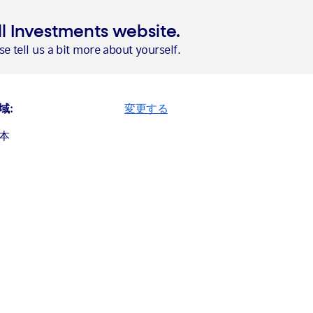
l Investments website.
e tell us a bit more about yourself.
域:
変更する
本
ご留意事項
必ず
お読み下さい
せ先：
nada (English)
nada (Français)
するお問い合わせ
ited States
0－055－887
ヤル）
の午前9時～午後5時
ance