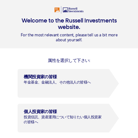
Welcome to the Russell Investments
website.
概要
For the most relevant content, please tell us a bit more
about yourself.
ご留意事項
必ず
ラッセル・インベスト
お読み下さい
属性を選択して下さい:
メント日本株式ファンド（ＤＣ
機関投資家の皆様
向け）
年金基金、金融法人、その他法人の皆様へ
追加型投信／国内／株式
ファンドの目的
個人投資家の皆様
投資信託、資産運用について知りたい個人投資家
信託財産の長期的な成長を図ることを目的として運用を行います。
の皆様へ