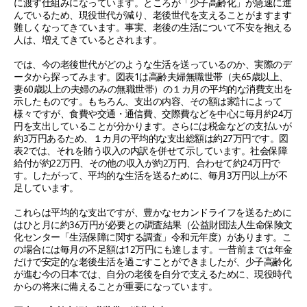
に渡す仕組みになっています。ところが「少子高齢化」が急速に進
んでいるため、現役世代が減り、老後世代を支えることがますます
難しくなってきています。事実、老後の生活について不安を抱える
人は、増えてきているとされます。
では、今の老後世代がどのような生活を送っているのか、実際のデ
ータから探ってみます。図表1は高齢夫婦無職世帯（夫65歳以上、
妻60歳以上の夫婦のみの無職世帯）の１カ月の平均的な消費支出を
示したものです。もちろん、支出の内容、その額は家計によって
様々ですが、食費や交通・通信費、交際費などを中心に毎月約24万
円を支出していることが分かります。さらには税金などの支払いが
約3万円あるため、１カ月の平均的な支出総額は約27万円です。図
表2では、それを賄う収入の内訳を併せて示しています。社会保障
給付が約22万円、その他の収入が約2万円、合わせて約24万円で
す。したがって、平均的な生活を送るために、毎月3万円以上が不
足しています。
これらは平均的な支出ですが、豊かなセカンドライフを送るために
はひと月に約36万円が必要との調査結果（公益財団法人生命保険文
化センター「生活保障に関する調査」令和元年度）があります。こ
の場合には毎月の不足額は12万円にも達します。一昔前までは年金
だけで安定的な老後生活を過ごすことができましたが、少子高齢化
が進む今の日本では、自分の老後を自分で支えるために、現役時代
からの将来に備えることが重要になっています。