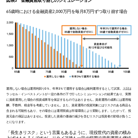
図表3 金融資産取り崩しのシミュレーション
65歳時における金融資産2,000万円を毎月8万円ずつ取り崩す場合
運用しない場合は運用利回り0％、年率3％で運用する場合は複利運用するとして試算。上記は
ラッセル・インベストメントが一定の条件の下で行ったシミュレーションの結果であり、実際
に資産運用した場合の投資成果等を保証するものではありません。資産運用の成果には運用報
酬、手数料、税金等を考慮していません。また、資産運用の投資対象にはリスクのある商品も
含まれる可能性もあり、その場合には運用実績は市場環境により変動します。したがって、投
資元金の保証はありません。投資した資産の価値の減少を含むリスクは投資者の皆様が負うこ
とになります。
「長生きリスク」という言葉もあるように、現役世代の資産の積み
上げはもちろんですが、リタイア後も一定の範囲で資産運用を継続