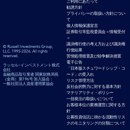
ご利用にあたって
勧誘方針
プライバシーの取扱い方針につい
て
個人情報保護宣言
証券取引等監視委員会＜情報受付
＞
議決権行使の考え方および議決権
© Russell Investments Group,
行使結果
LLC. 1995-2026. All rights
reserved.
苦情処理措置及び紛争解決措置
電子公告
ラッセル･インベストメント株式
「日本版スチュワードシップ・コ
会社
ード」の受入れ
金融商品取引業者 関東財務局長
（金商）第196号 加入協会：
リスク管理方法
一般社団法人資産運用業協会
反社会的勢力に対する基本方針
マテリアリティ・ポリシー
一括発注の取扱いについて
お客様本位の業務運営に関する方
針
公募投資信託に掛かる流動性リス
クのモニタリングの分類について