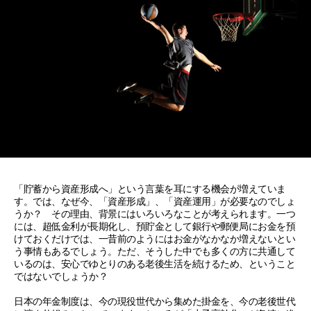
「貯蓄から資産形成へ」という言葉を耳にする機会が増えていま
す。では、なぜ今、「資産形成」、「資産運用」が必要なのでしょ
うか？ その理由、背景にはいろいろなことが考えられます。一つ
には、超低金利が長期化し、預貯金として銀行や郵便局にお金を預
けておくだけでは、一昔前のようにはお金がなかなか増えないとい
う事情もあるでしょう。ただ、そうした中でも多くの方に共通して
いるのは、安心でゆとりのある老後生活を続けるため、ということ
ではないでしょうか？
日本の年金制度は、今の現役世代から集めた掛金を、今の老後世代