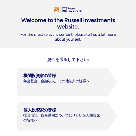
Welcome to the Russell Investments
website.
概要
For the most relevant content, please tell us a bit more
about yourself.
ライブラリー
属性を選択して下さい:
確定拠出年金向けファンド
機関投資家の皆様
年金基金、金融法人、その他法人の皆様へ
目論見書
運用報告書
臨時
ファンド名
レポ
全
ート
交
請
交
体
付
求
付
版
個人投資家の皆様
ラッセル 日本株式マルチ･マ
PDF
PDF
PDF
PDF
PDF
投資信託、資産運用について知りたい個人投資家
ネージャー･ファンド （確定拠
の皆様へ
出年金向け）
ラッセル 外国株式マルチ･マ
PDF
PDF
PDF
PDF
PDF