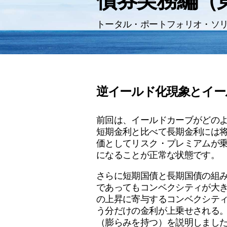
債券実務編（
トータル・ポートフォリオ・ソ
逆イールド化現象とイー
前回は、イールドカーブがどの
短期金利と比べて長期金利には
価としてリスク・プレミアムが
になることが正常な状態です。
さらに短期国債と長期国債の組
であってもコンベクシティが大
の上昇に寄与するコンベクシテ
う分だけの金利が上乗せされる
（膨らみを持つ）を説明しまし