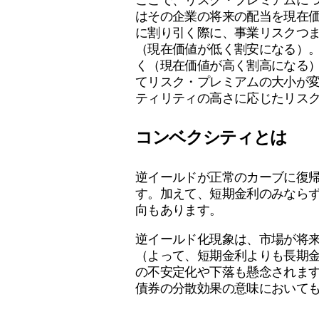
はその企業の将来の配当を現在
に割り引く際に、事業リスクつ
（現在価値が低く割安になる）
く（現在価値が高く割高になる
てリスク・プレミアムの大小が
ティリティの高さに応じたリス
コンベクシティとは
逆イールドが正常のカーブに復
す。加えて、短期金利のみなら
向もあります。
逆イールド化現象は、市場が将
（よって、短期金利よりも長期
の不安定化や下落も懸念されま
債券の分散効果の意味において