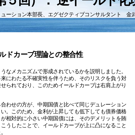
第５回）： 逆イールド化
リューション本部長、エグゼクティブコンサルタント 金
ルドカーブ理論との整合性
ようなメカニズムで形成されているかを説明しました。
将来にわたる不確実性を伴うため、そのリスクを負う対
乗せられており、このためイールドカーブは右肩上がり
み合わせの方が、中期国債と比べて同じデュレーション
きい。このため、金利が上昇しても低下しても債券価格
ィが相対的に小さい中期国債には、そのデメリットを賄
。こうしたことで、イールドカーブが上に凸になること
た。